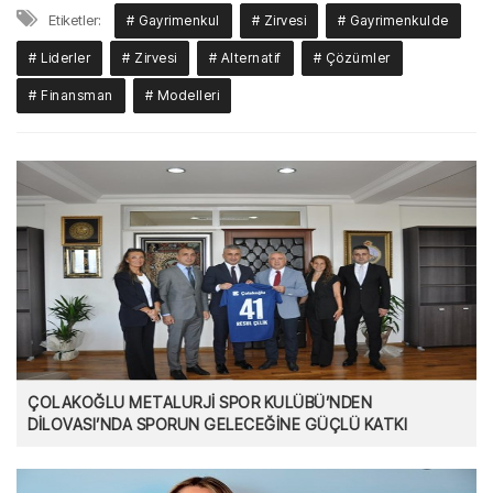
Etiketler:
# Gayrimenkul
# Zirvesi
# Gayrimenkulde
# Liderler
# Zirvesi
# Alternatif
# Çözümler
# Finansman
# Modelleri
ÇOLAKOĞLU METALURJİ SPOR KULÜBÜ’NDEN
DİLOVASI’NDA SPORUN GELECEĞİNE GÜÇLÜ KATKI