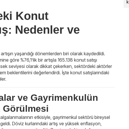
k
eki Konut
tış: Nedenler ve
r artışın yaşandığı dönemlerden biri olarak kaydedildi.
ine göre %76,1’lik bir artışla 165.138 konut satışı
yüksek seviyesi olarak dikkat çekerken, sektördeki aktörler
m beklentilerini değerlendirdi. İşte konut satışlarındaki
ler.
lar ve Gayrimenkulün
k Görülmesi
dalgalanmalarının etkisiyle, gayrimenkul sektörü bireysel
e geldi. Döviz kurlarındaki artış ve yüksek enflasyon,