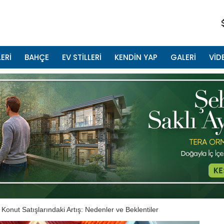
ERİ
BAHÇE
EV STİLLERİ
KENDİN YAP
GALERİ
VİD
 Konut Satışlarındaki Artış: Nedenler ve Beklentiler