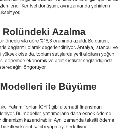
 gözlemlendi. Kentsel dönüşüm, aynı zamanda şehirlerin
kseltiyor.
ın Rolündeki Azalma
bir önceki yıla göre %16,3 oranında azaldı. Bu durum,
e bağlantılı olarak değerlendiriliyor. Antalya, İstanbul ve
si yüksek olsa da, toplam satışlarda yerli alıcıların yoğun
ası dönemde ekonomik ve politik istikrar sağlandığında
östereceğini öngörüyor.
 Modelleri ile Büyüme
nkul Yatırım Fonları (GYF) gibi alternatif finansman
kleniyor. Bu modeller, yatırımcıların daha esnek ödeme
ir dinamizm kazandırabilir. Aynı zamanda taksitli ödeme
 bir kitleyi konut sahibi yapmayı hedefliyor.