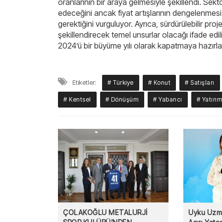
oranlarının bir araya gelmesiyle şekillendi. S
edeceğini ancak fiyat artışlarının dengelenmesi
gerektiğini vurguluyor. Ayrıca, sürdürülebilir proj
şekillendirecek temel unsurlar olacağı ifade edil
2024’ü bir büyüme yılı olarak kapatmaya hazırla
Etiketler:
# Türkiye
# Konut
# Satışları
# Kentsel
# Dönüşüm
# Yabancı
# Yatırı
ÇOLAKOĞLU METALURJİ
Uyku Uzma