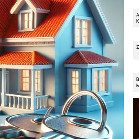
A
Z
B
M
S