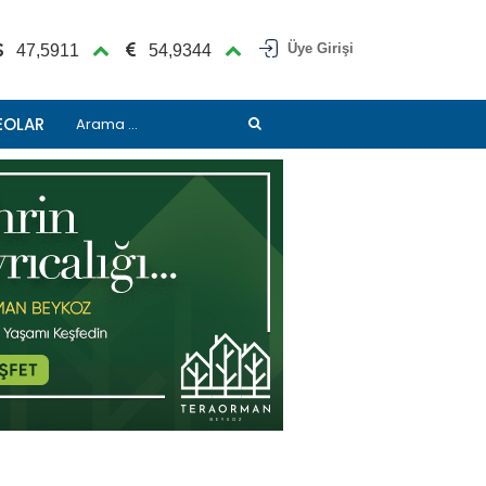
Üye Girişi
47,5911
54,9344
EOLAR