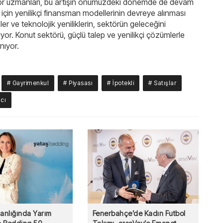
ektör uzmanları, bu artışın önümüzdeki dönemde de devam
 için yenilikçi finansman modellerinin devreye alınması
eler ve teknolojik yeniliklerin, sektörün geleceğini
iyor. Konut sektörü, güçlü talep ve yenilikçi çözümlerle
nıyor.
# Gayrimenkul
# Piyasası
# İpotekli
# Satışlar
mcı
nlığında Yarım
Fenerbahçe’de Kadın Futbol