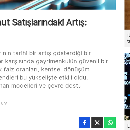
t Satışlarındaki Artış:
İ
t
ının tarihi bir artış gösterdiği bir
er karşısında gayrimenkulün güvenli bir
k faiz oranları, kentsel dönüşüm
endleri bu yükselişte etkili oldu.
sman modelleri ve çevre dostu
16:03
L