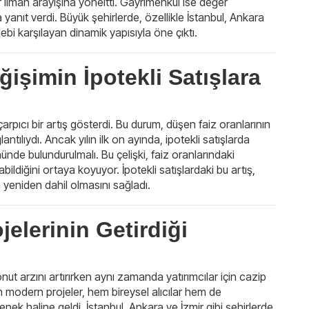
r liman arayışına yöneltti. Gayrimenkul ise değer
yanıt verdi. Büyük şehirlerde, özellikle İstanbul, Ankara
ebi karşılayan dinamik yapısıyla öne çıktı.
ğişimin İpotekli Satışlara
çarpıcı bir artış gösterdi. Bu durum, düşen faiz oranlarının
ntılıydı. Ancak yılın ilk on ayında, ipotekli satışlarda
de bulundurulmalı. Bu çelişki, faiz oranlarındaki
ildiğini ortaya koyuyor. İpotekli satışlardaki bu artış,
a yeniden dahil olmasını sağladı.
elerinin Getirdiği
ut arzını artırırken aynı zamanda yatırımcılar için cazip
lan modern projeler, hem bireysel alıcılar hem de
çenek haline geldi. İstanbul, Ankara ve İzmir gibi şehirlerde