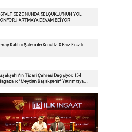
SFALT SEZONUNDA SELÇUKLU’NUN YOL
KONFORU ARTMAYA DEVAM EDİYOR
eray Katılım Şöleni ile Konutta 0 Faiz Fırsatı
aşakşehir’in Ticari Çehresi Değişiyor: 154
ağazalık "Meydan Başakşehir" Yatırımcıya
unuldu