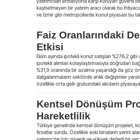
yatırımcıları enflasyona karşı koruyan güvenli bi
kaybetmeyen bir yatırım aracı olarak bu ihtiyaca 
ve İzmir gibi metropollerde konut piyasası bu tal
Faiz Oranlarındaki De
Etkisi
Ekim ayında ipotekli konut satışları %278,2 gibi 
ipotekli alımları kolaylaştırmasıyla doğrudan bağla
%31,9 oranında bir azalma yaşandığı da göz önün
dalgalanmaların sektörde anlık değişimler yaratab
özellikle orta gelir grubundaki alıcıların piyasay
Kentsel Dönüşüm Proj
Hareketlilik
Türkiye genelinde kentsel dönüşüm projeleri, kon
fırsatlar sundu. Özellikle eski binaların yerini a
yatırımcılar için güvenli ve yüksek değerli bir se