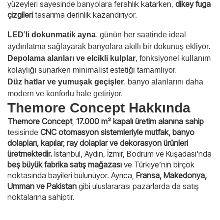
yüzeyleri sayesinde banyolara ferahlık katarken,
dikey fuga
çizgileri
tasarıma derinlik kazandırıyor.
LED’li dokunmatik ayna
, günün her saatinde ideal
aydınlatma sağlayarak banyolara akıllı bir dokunuş ekliyor.
Depolama alanları ve elcikli kulplar
, fonksiyonel kullanım
kolaylığı sunarken minimalist estetiği tamamlıyor.
Düz hatlar ve yumuşak geçişler
, banyo alanlarını daha
modern ve konforlu hale getiriyor.
Themore Concept Hakkında
Themore Concept
,
17.000 m² kapalı üretim alanına sahip
tesisinde
CNC otomasyon sistemleriyle mutfak, banyo
dolapları, kapılar, ray dolaplar ve dekorasyon ürünleri
üretmektedir.
İstanbul, Aydın, İzmir, Bodrum ve Kuşadası'nda
beş büyük fabrika satış mağazası
ve Türkiye’nin birçok
noktasında bayileri bulunuyor. Ayrıca,
Fransa, Makedonya,
Umman ve Pakistan
gibi uluslararası pazarlarda da satış
noktalarına sahiptir.