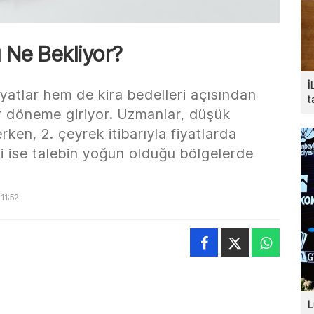
 Ne Bekliyor?
İ
yatlar hem de kira bedelleri açısından
t
ir döneme giriyor. Uzmanlar, düşük
erken, 2. çeyrek itibarıyla fiyatlarda
ri ise talebin yoğun olduğu bölgelerde
11:52
L