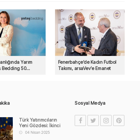
nlığında Yarım
Fenerbahçe’de Kadın Futbol
aş Bedding 50
Takımı, arsaVev’e Emanet
akika
Sosyal Medya
Türk Yatırımcıların
Yeni Gözdesi: İkinci
Evler Yurtdışından
04 Nisan 2025
Alınıyor