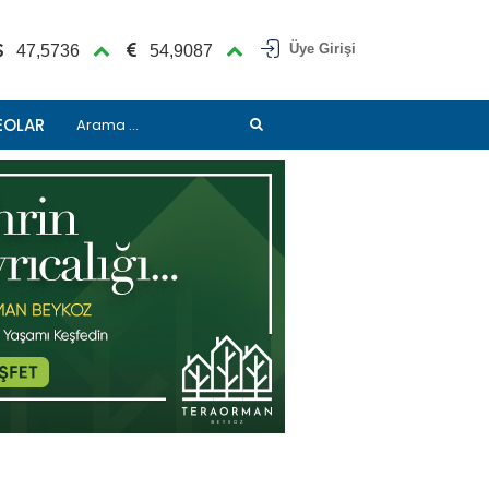
Üye Girişi
47,5736
54,9087
EOLAR