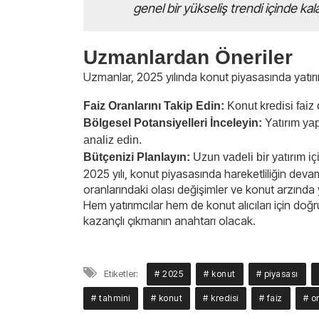
genel bir yükseliş trendi içinde ka
Uzmanlardan Öneriler
Uzmanlar, 2025 yılında konut piyasasında yatır
Faiz Oranlarını Takip Edin:
Konut kredisi faiz o
Bölgesel Potansiyelleri İnceleyin:
Yatırım yap
analiz edin.
Bütçenizi Planlayın:
Uzun vadeli bir yatırım iç
2025 yılı, konut piyasasında hareketliliğin devam 
oranlarındaki olası değişimler ve konut arzında
Hem yatırımcılar hem de konut alıcıları için do
kazançlı çıkmanın anahtarı olacak.
Etiketler:
# 2025
# konut
# piyasası
# tahmini
# konut
# kredisi
# faiz
# o