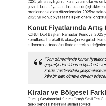
2025 yılına sayılı günler kala, yatırımcılar ve eml
çevirdi. Konut fiyatlarındaki olası değişiklikler, k
oranlarındaki olası düzenlemeler 2025’te sektörü
2025 yılı konut piyasasına ilişkin önemli öngörüle
Konut Fiyatlarında Artış 
KONUTDER Başkanı Ramadan Kumova, 2025 yılınd
konutlarda hareketlilik olacağını vurguladı. Kumo
kullanımını artıracağını ifade ederek şu değerl
“Son dönemlerde konut fiyatlarında
çeyreğinden itibaren fiyatlarda ye
kredisi faizlerindeki gelişmelerle bi
kârlı bir alan olmaya devam edecek
Kiralar ve Bölgesel Farklı
Gümüş Gayrimenkul Kurucu Ortağı Sevil Ece Gümüş 
talep dengesi hakkında şunları söyledi: