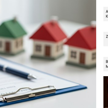
A
Z
B
M
S