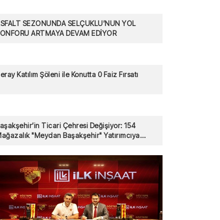
SFALT SEZONUNDA SELÇUKLU’NUN YOL
KONFORU ARTMAYA DEVAM EDİYOR
eray Katılım Şöleni ile Konutta 0 Faiz Fırsatı
aşakşehir’in Ticari Çehresi Değişiyor: 154
ağazalık "Meydan Başakşehir" Yatırımcıya
unuldu