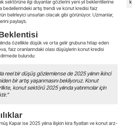
ak sektörüne ilgi duyanlar gözlerini yeni yıl beklentilerine
k
ira bedellerindeki artış trendi ve konut kredisi faiz
n belirleyici unsurları olacak gibi görünüyor. Uzmanlar,
rini paylaştı.
Beklentisi
a özellikle düşük ve orta gelir grubuna hitap eden
va, faiz oranlarındaki olası düşüşlerin konut kredisi
endirmede bulundu:
 reel bir düşüş gözlemlense de 2025 yılının ikinci
niden bir artış yaşanmasını bekliyoruz. Konut
rlikte, konut sektörü 2025 yılında yatırımcılar için
tir.”
lıklar
Kapar ise 2025 yılına ilişkin kira fiyatları ve konut arz-