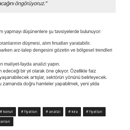
lacağını öngörüyoruz.”
ım yapmayı düşünenlere şu tavsiyelerde bulunuyor:
ranlarının düşmesi, alım fırsatları yaratabilir.
arken arz-talep dengesini gözetin ve bölgesel trendleri
in maliyet-fayda analizi yapın.
edeceği bir yıl olarak öne çıkıyor. Özellikle faiz
 yaşanabilecek artışlar, sektörün yönünü belirleyecek.
ğru zamanda doğru hamleler yapabilmek, yeni yılda
# konut
# fiyatları
# analizi
# kira
# fiyatları
ranları