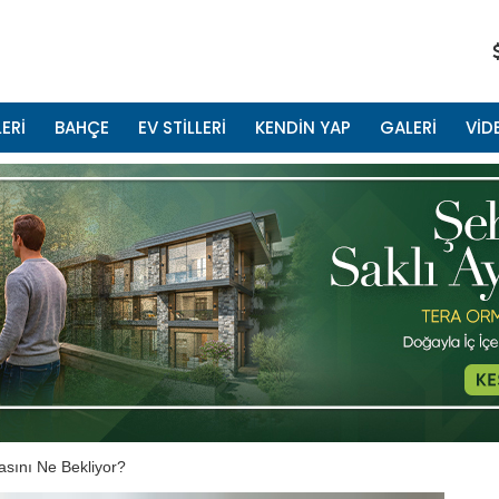
ERİ
BAHÇE
EV STİLLERİ
KENDİN YAP
GALERİ
VİD
asını Ne Bekliyor?