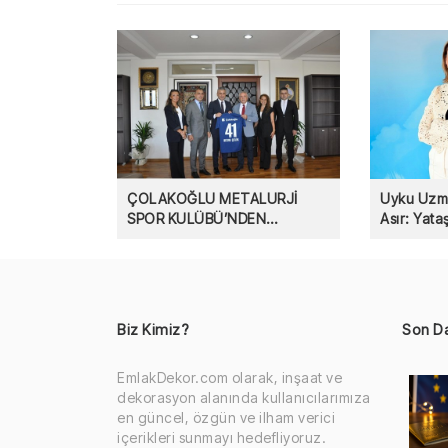
ÇOLAKOĞLU METALURJİ
Uyku Uzma
SPOR KULÜBÜ’NDEN
Asır: Yat
DİLOVASI’NDA SPORUN
Yaşında
GELECEĞİNE GÜÇLÜ KATKI
Biz Kimiz?
Son D
EmlakDekor.com olarak, inşaat ve
dekorasyon alanında kullanıcılarımıza
en güncel, özgün ve ilham verici
içerikleri sunmayı hedefliyoruz.