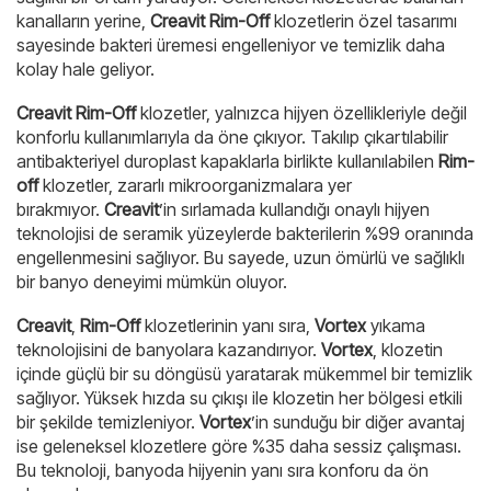
kanalların yerine,
Creavit Rim-Off
klozetlerin özel tasarımı
sayesinde bakteri üremesi engelleniyor ve temizlik daha
kolay hale geliyor.
Creavit Rim-Off
klozetler, yalnızca hijyen özellikleriyle değil
konforlu kullanımlarıyla da öne çıkıyor. Takılıp çıkartılabilir
antibakteriyel duroplast kapaklarla birlikte kullanılabilen
Rim-
off
klozetler, zararlı mikroorganizmalara yer
bırakmıyor.
Creavit
’in sırlamada kullandığı onaylı hijyen
teknolojisi de seramik yüzeylerde bakterilerin %99 oranında
engellenmesini sağlıyor. Bu sayede, uzun ömürlü ve sağlıklı
bir banyo deneyimi mümkün oluyor.
Creavit
,
Rim-Off
klozetlerinin yanı sıra,
Vortex
yıkama
teknolojisini de banyolara kazandırıyor.
Vortex
, klozetin
içinde güçlü bir su döngüsü yaratarak mükemmel bir temizlik
sağlıyor. Yüksek hızda su çıkışı ile klozetin her bölgesi etkili
bir şekilde temizleniyor.
Vortex
’in sunduğu bir diğer avantaj
ise geleneksel klozetlere göre %35 daha sessiz çalışması.
Bu teknoloji, banyoda hijyenin yanı sıra konforu da ön