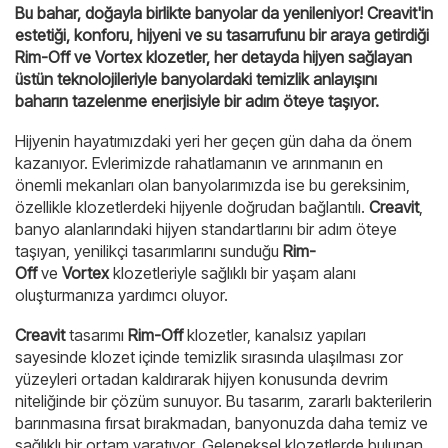
Bu bahar, doğayla birlikte banyolar da yenileniyor! Creavit'in
estetiği, konforu, hijyeni ve su tasarrufunu bir araya getirdiği
Rim-Off ve Vortex klozetler, her detayda hijyen sağlayan
üstün teknolojileriyle banyolardaki temizlik anlayışını
baharın tazelenme enerjisiyle bir adım öteye taşıyor.
Hijyenin hayatımızdaki yeri her geçen gün daha da önem
kazanıyor. Evlerimizde rahatlamanın ve arınmanın en
önemli mekanları olan banyolarımızda ise bu gereksinim,
özellikle klozetlerdeki hijyenle doğrudan bağlantılı.
Creavit
,
banyo alanlarındaki hijyen standartlarını bir adım öteye
taşıyan, yenilikçi tasarımlarını sunduğu
Rim-
Off
ve
Vortex
klozetleriyle sağlıklı bir yaşam alanı
oluşturmanıza yardımcı oluyor.
Creavit
tasarımı
Rim-Off
klozetler, kanalsız yapıları
sayesinde klozet içinde temizlik sırasında ulaşılması zor
yüzeyleri ortadan kaldırarak hijyen konusunda devrim
niteliğinde bir çözüm sunuyor. Bu tasarım, zararlı bakterilerin
barınmasına fırsat bırakmadan, banyonuzda daha temiz ve
sağlıklı bir ortam yaratıyor. Geleneksel klozetlerde bulunan