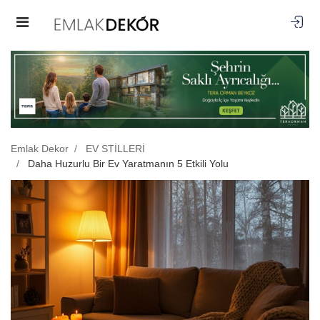
Emlak Dekor
EV STİLLERİ
Daha Huzurlu Bir Ev Yaratmanın 5 Etkili Yolu