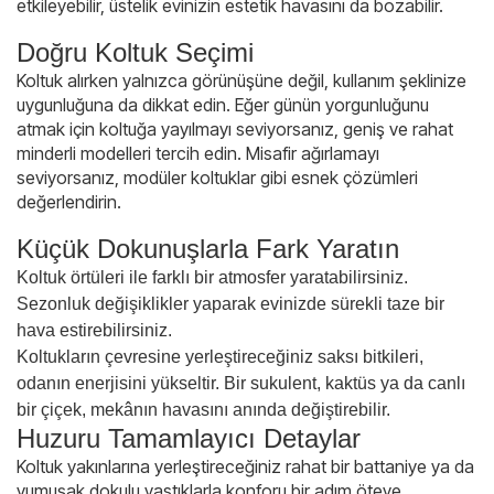
etkileyebilir, üstelik evinizin estetik havasını da bozabilir.
Doğru Koltuk Seçimi
Koltuk alırken yalnızca görünüşüne değil, kullanım şeklinize
uygunluğuna da dikkat edin. Eğer günün yorgunluğunu
atmak için koltuğa yayılmayı seviyorsanız, geniş ve rahat
minderli modelleri tercih edin. Misafir ağırlamayı
seviyorsanız, modüler koltuklar gibi esnek çözümleri
değerlendirin.
Küçük Dokunuşlarla Fark Yaratın
Koltuk örtüleri ile farklı bir atmosfer yaratabilirsiniz.
Sezonluk değişiklikler yaparak evinizde sürekli taze bir
hava estirebilirsiniz.
Koltukların çevresine yerleştireceğiniz saksı bitkileri,
odanın enerjisini yükseltir. Bir sukulent, kaktüs ya da canlı
bir çiçek, mekânın havasını anında değiştirebilir.
Huzuru Tamamlayıcı Detaylar
Koltuk yakınlarına yerleştireceğiniz rahat bir battaniye ya da
yumuşak dokulu yastıklarla konforu bir adım öteye