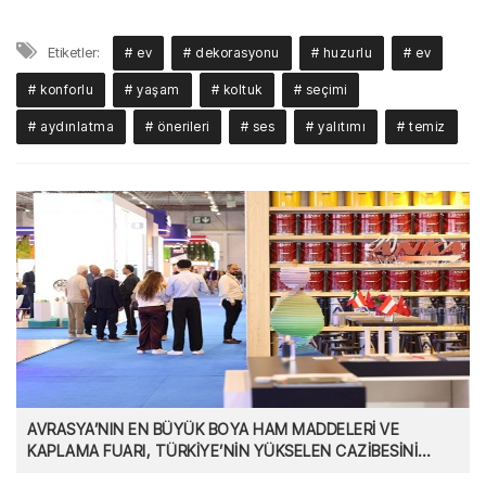
Etiketler:
# ev
# dekorasyonu
# huzurlu
# ev
# konforlu
# yaşam
# koltuk
# seçimi
# aydınlatma
# önerileri
# ses
# yalıtımı
# temiz
AVRASYA’NIN EN BÜYÜK BOYA HAM MADDELERİ VE
KAPLAMA FUARI, TÜRKİYE’NİN YÜKSELEN CAZİBESİNİ
GÖZLER ÖNÜ