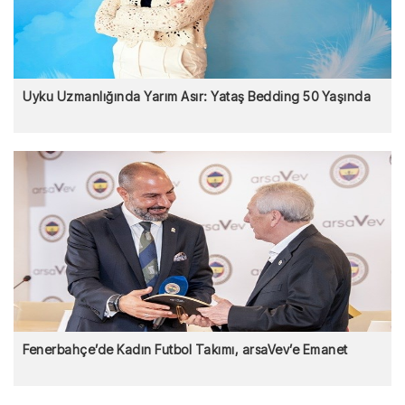
Uyku Uzmanlığında Yarım Asır: Yataş Bedding 50 Yaşında
Fenerbahçe’de Kadın Futbol Takımı, arsaVev’e Emanet