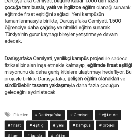
Darüşşafaka Cemiyeti,
bugüne kadar 1.000’den fazla
çocuğa tam burslu, yatılı ve İngilizce eğitim
olanağı sunarak
eğitimde fırsat eşitliğini sağladı. Yeni kampüsün
tamamlanmasıyla birlikte, Darüşşafaka Cemiyeti,
1.500
öğrenciye daha çağdaş ve nitelikli eğitim sunarak
Türkiye'nin gurur kaynağı bireyler yetiştirmeye devam
edecek.
Darüşşafaka Cemiyeti
,
yenilikçi kampüs projesi
ile sadece
fiziksel bir alan inşa etmekle kalmayıp,
eğitimde fırsat eşitliği
misyonunu da daha geniş kitlelere ulaştırmayı hedefliyor. Bu
projeyle birlikte Darüşşafaka,
gelişen eğitim olanakları
ve
sürdürülebilir tasarım yaklaşımı
yla daha fazla çocuğun
geleceğini aydınlatacak.
Etiketler:
# Darüşşafaka
# Cemiyeti
# eğitimde
# fırsat
# eşitliği
# yeni
# kampüs
# projesi
# tam
# burslu
# eğitim