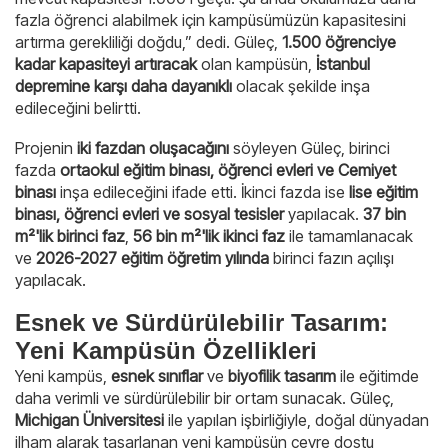
fazla öğrenci alabilmek için kampüsümüzün kapasitesini
artırma gerekliliği doğdu,” dedi. Güleç,
1.500 öğrenciye
kadar kapasiteyi artıracak
olan kampüsün,
İstanbul
depremine karşı daha dayanıklı
olacak şekilde inşa
edileceğini belirtti.
Projenin
iki fazdan oluşacağını
söyleyen Güleç, birinci
fazda
ortaokul eğitim binası, öğrenci evleri ve Cemiyet
binası
inşa edileceğini ifade etti. İkinci fazda ise
lise eğitim
binası, öğrenci evleri ve sosyal tesisler
yapılacak.
37 bin
m²'lik birinci faz
,
56 bin m²'lik ikinci faz
ile tamamlanacak
ve
2026-2027 eğitim öğretim yılında
birinci fazın açılışı
yapılacak.
Esnek ve Sürdürülebilir Tasarım:
Yeni Kampüsün Özellikleri
Yeni kampüs,
esnek sınıflar
ve
biyofilik tasarım
ile eğitimde
daha verimli ve sürdürülebilir bir ortam sunacak. Güleç,
Michigan Üniversitesi
ile yapılan işbirliğiyle, doğal dünyadan
ilham alarak tasarlanan yeni kampüsün çevre dostu