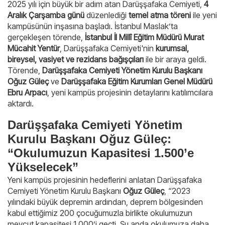
2025 yılı için büyük bir adım atan Darüşşafaka Cemiyeti,
4
Aralık Çarşamba günü
düzenlediği
temel atma töreni
ile yeni
kampüsünün inşasına başladı. İstanbul Maslak’ta
gerçekleşen törende,
İstanbul İl Millî Eğitim Müdürü Murat
Mücahit Yentür
, Darüşşafaka Cemiyeti'nin
kurumsal,
bireysel, vasiyet ve rezidans bağışçıları
ile bir araya geldi.
Törende,
Darüşşafaka Cemiyeti Yönetim Kurulu Başkanı
Oğuz Güleç
ve
Darüşşafaka Eğitim Kurumları Genel Müdürü
Ebru Arpacı
, yeni kampüs projesinin detaylarını katılımcılara
aktardı.
Darüşşafaka Cemiyeti Yönetim
Kurulu Başkanı Oğuz Güleç:
“Okulumuzun Kapasitesi 1.500’e
Yükselecek”
Yeni kampüs projesinin hedeflerini anlatan Darüşşafaka
Cemiyeti Yönetim Kurulu Başkanı
Oğuz Güleç
, “2023
yılındaki büyük depremin ardından, deprem bölgesinden
kabul ettiğimiz 200 çocuğumuzla birlikte okulumuzun
mevcut kapasitesi 1.000’i geçti. Şu anda okulumuza daha