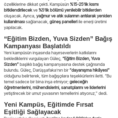
özelliklerine dikkat çekti. Kampüsün
%15-25’lik kısmı
bitkilendirilecek
ve
%5’lik bölümü yenilebilir bitkilerden
oluşacak. Ayrıca,
yağmur ve atık sularının arıtılarak yeniden
kullanılması
sağlanacak,
güneş panelleri
ile enerji üretimi
yapılacak.
“Eğitim Bizden, Yuva Sizden” Bağış
Kampanyası Başlatıldı
Yeni kampüsün inşasında hayırseverlerin katkılarını
beklediklerini vurgulayan Güleç,
“Eğitim Bizden, Yuva
Sizden”
başlıklı bağış kampanyasına destek çağrısında
bulundu. Güleç, Darüşşafaka’nın bir
“dayanışma hikâyesi”
olduğunu belirterek, tüm bağışçılara teşekkürlerini iletti. “Bu
temel sadece bir bina inşa etmiyor;
geleceğin
öğretmenlerini, mühendislerini, sanatçılarını ve liderlerini
yetiştirecek bir umut yuvasının temellerini atıyoruz,” dedi.
Yeni Kampüs, Eğitimde Fırsat
Eşitliği Sağlayacak