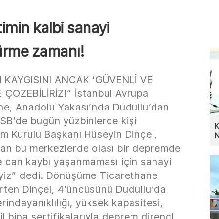
imin kalbi sanayi
türme zamanı!
 KAYGISINI ANCAK ‘GÜVENLİ VE
ÖZEBİLİRİZ!” İstanbul Avrupa
ü’ne, Anadolu Yakası’nda Dudullu’dan
OSB’de bugün yüzbinlerce kişi
K
im Kurulu Başkanı Hüseyin Dinçel,
N
şan bu merkezlerde olası bir depremde
e can kaybı yaşanmaması için sanayi
liyiz” dedi. Dönüşüme Ticarethane
elirten Dinçel, 4’üncüsünü Dudullu’da
rindayanıklılığı, yüksek kapasitesi,
 bina sertifikalarıyla deprem dirençli