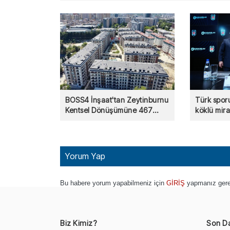
BOSS4 İnşaat'tan Zeytinburnu
Türk spor
Kentsel Dönüşümüne 467
köklü mir
Konutluk Destek!
sektöründ
Yorum Yap
Bu habere yorum yapabilmeniz için
GİRİŞ
yapmanız gere
Biz Kimiz?
Son D