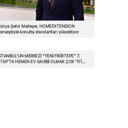
ünya Şehir Maltepe, HOMEEXTENSION
onseptiyle konutta standartları yükseltiyor
STANBUL’UN MERKEZİ “YENİ FİKİRTEPE” 7.
TAP’TA HEMEN EV SAHİBİ OLMAK ÇOK “İYİ
İKİR”!