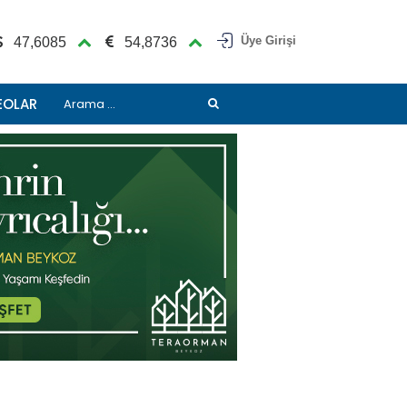
Üye Girişi
47,6085
54,8736
EOLAR