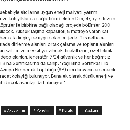
bebiyle alıcılarına uygun enerji maliyeti, yatırım
ar ve kolaylıklar da sağladığını belirten Dinçel şöyle devam
köprüler ile birbirine bağlı olacağı projede bölümler, 200
lebilecek. Yüksek taşıma kapasiteli, 8 metreye varan kat
 her kata tır girişine uygun olan projede ‘Ticarethane
rada dinlenme alanları, ortak çalışma ve toplantı alanları,
un salonu ve mescit yer alacak. İmalathane, özel teknik
i, depo alanları, jeneratör, 7/24 güvenlik ve her bağımsız
ina Sertifikası’na da sahip. ‘Yeşil Bina Sertifikası’ ile
n, Avrupa Ekonomik Topluluğu (AB) gibi dünyanın en önemli
racat kolaylığı bulunuyor. Buna ek olarak düşük enerji ve
gibi birçok avantajı da bulunuyor.”
# Akyapı’nın
# Yönetim
# Kurulu
# Başkanı