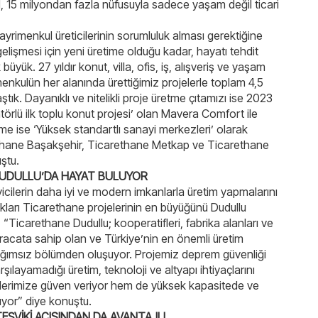
l, 15 milyondan fazla nüfusuyla sadece yaşam değil ticari
.
yrimenkul üreticilerinin sorumluluk alması gerektiğine
lişmesi için yeni üretime olduğu kadar, hayatı tehdit
yük. 27 yıldır konut, villa, ofis, iş, alışveriş ve yaşam
menkulün her alanında ürettiğimiz projelerle toplam 4,5
ık. Dayanıklı ve nitelikli proje üretme çıtamızı ise 2023
atörlü ilk toplu konut projesi’ olan Mavera Comfort ile
me ise ‘Yüksek standartlı sanayi merkezleri’ olarak
thane Başakşehir, Ticarethane Metkap ve Ticarethane
uştu.
DUDULLU’DA HAYAT BULUYOR
icilerin daha iyi ve modern imkanlarla üretim yapmalarını
ıkları Ticarethane projelerinin en büyüğünü Dudullu
“Ticarethane Dudullu; kooperatifleri, fabrika alanları ve
 ihracata sahip olan ve Türkiye’nin en önemli üretim
bağımsız bölümden oluşuyor. Projemiz deprem güvenliği
ılayamadığı üretim, teknoloji ve altyapı ihtiyaçlarını
ilerimize güven veriyor hem de yüksek kapasitede ve
üyor” diye konuştu.
TEŞVİKİ AÇISINDAN DA AVANTAJLI