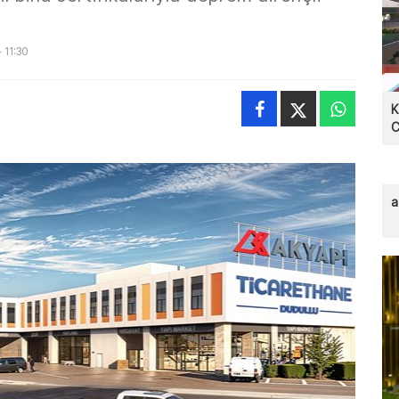
 11:30
K
C
a