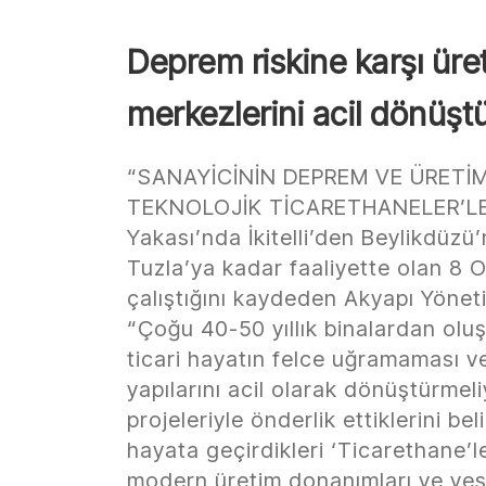
Deprem riskine karşı üret
merkezlerini acil dönüş
“SANAYİCİNİN DEPREM VE ÜRETİM
TEKNOLOJİK TİCARETHANELER’LE Ç
Yakası’nda İkitelli’den Beylikdüz
Tuzla’ya kadar faaliyette olan 8 
çalıştığını kaydeden Akyapı Yönet
“Çoğu 40-50 yıllık binalardan olu
ticari hayatın felce uğramaması v
yapılarını acil olarak dönüştürme
projeleriyle önderlik ettiklerini b
hayata geçirdikleri ‘Ticarethane’le
modern üretim donanımları ve yeşil