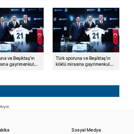
una ve Beşiktaş’ın
Türk sporuna ve Beşiktaş’ın
asına gayrimenkul
köklü mirasına gayrimenkul
en güçlü destek!
sektöründen güçlü destek!
kiyor.
akika
Sosyal Medya