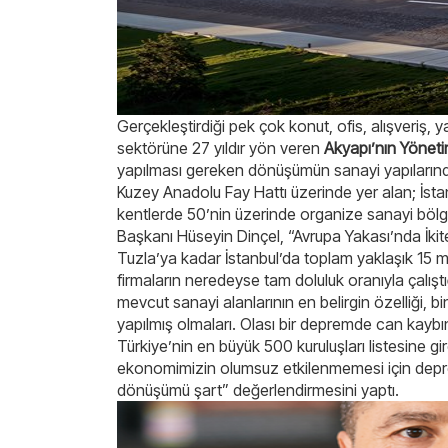
Gerçekleştirdiği pek çok konut, ofis, alışveriş, y
sektörüne 27 yıldır yön veren
Akyapı’nın Yöneti
yapılması gereken dönüşümün sanayi yapılarında
Kuzey Anadolu Fay Hattı üzerinde yer alan; İstan
kentlerde 50’nin üzerinde organize sanayi bölg
Başkanı Hüseyin Dinçel, “Avrupa Yakası’nda İkit
Tuzla’ya kadar İstanbul’da toplam yaklaşık 15 m
firmaların neredeyse tam doluluk oranıyla çalışt
mevcut sanayi alanlarının en belirgin özelliği, bi
yapılmış olmaları. Olası bir depremde can kayb
Türkiye’nin en büyük 500 kuruluşları listesine g
ekonomimizin olumsuz etkilenmemesi için depre
dönüşümü şart” değerlendirmesini yaptı.