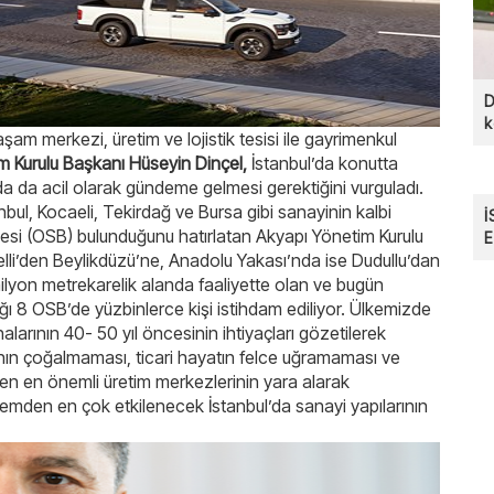
D
k
aşam merkezi, üretim ve lojistik tesisi ile gayrimenkul
m Kurulu Başkanı Hüseyin Dinçel,
İstanbul’da konutta
 da acil olarak gündeme gelmesi gerektiğini vurguladı.
bul, Kocaeli, Tekirdağ ve Bursa gibi sanayinin kalbi
İ
esi (OSB) bulunduğunu hatırlatan Akyapı Yönetim Kurulu
E
elli’den Beylikdüzü’ne, Anadolu Yakası’nda ise Dudullu’dan
F
ilyon metrekarelik alanda faaliyette olan ve bugün
ığı 8 OSB’de yüzbinlerce kişi istihdam ediliyor. Ülkemizde
nalarının 40- 50 yıl öncesinin ihtiyaçları gözetilerek
ının çoğalmaması, ticari hayatın felce uğramaması ve
iren en önemli üretim merkezlerinin yara alarak
mden en çok etkilenecek İstanbul’da sanayi yapılarının