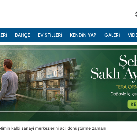
ERİ
BAHÇE
EV STİLLERİ
KENDİN YAP
GALERİ
VİD
etimin kalbi sanayi merkezlerini acil dönüştürme zamanı!