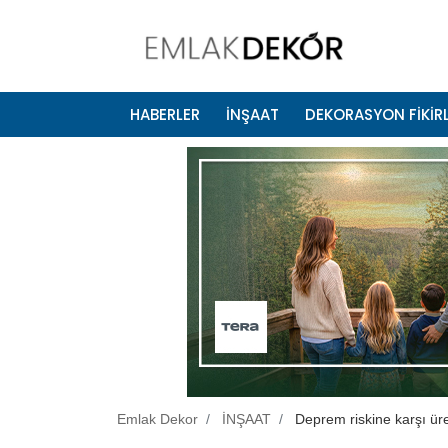
HABERLER
İNŞAAT
DEKORASYON FİKİRL
Emlak Dekor
İNŞAAT
Deprem riskine karşı ür