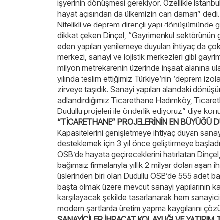
işyerinin dönüşmesi gerekiyor. Özellikle İstanbu
hayat açısından da ülkemizin can damarı” dedi
Nitelikli ve deprem dirençli yapı dönüşümünde ga
dikkat çeken Dinçel, “Gayrimenkul sektörünün ge
eden yapıları yenilemeye duyulan ihtiyaç da çok bü
merkezi, sanayi ve lojistik merkezleri gibi gayri
milyon metrekarenin üzerinde inşaat alanına ulaşt
yılında teslim ettiğimiz Türkiye’nin ‘deprem izol
zirveye taşıdık. Sanayi yapıları alandaki dönüşü
adlandırdığımız Ticarethane Hadımköy, Ticare
Dudullu projeleri ile önderlik ediyoruz” diye kon
“TİCARETHANE” PROJELERİNİN EN BÜYÜĞÜ 
Kapasitelerini genişletmeye ihtiyaç duyan sanay
desteklemek için 3 yıl önce geliştirmeye başlad
OSB’de hayata geçireceklerini hatırlatan Dinçel, 
bağımsız firmalarıyla yıllık 2 milyar doları aşan
üslerinden biri olan Dudullu OSB’de 555 adet 
başta olmak üzere mevcut sanayi yapılarının karş
karşılayacak şekilde tasarlanarak hem sanayic
modern şartlarda üretim yapma kaygılarını çöz
SANAYİCİLER,İHRACAT KOLAYLIĞI VE YATIRIM 