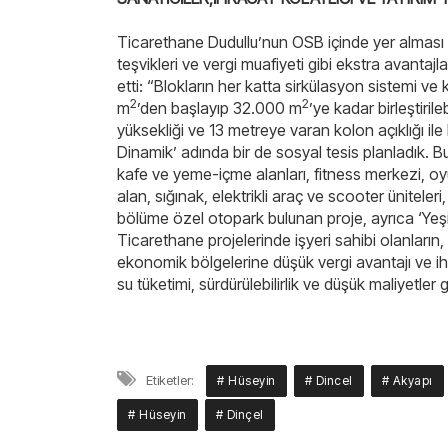
Ticarethane Dudullu’nun OSB içinde yer alması se
teşvikleri ve vergi muafiyeti gibi ekstra avantajl
etti: “Blokların her katta sirkülasyon sistemi ve 
2
2
m
’den başlayıp 32.000 m
’ye kadar birleştiri
yüksekliği ve 13 metreye varan kolon açıklığı ile
Dinamik’ adında bir de sosyal tesis planladık. Bu
kafe ve yeme-içme alanları, fitness merkezi, oy
alan, sığınak, elektrikli araç ve scooter üniteler
bölüme özel otopark bulunan proje, ayrıca ‘Yeşil B
Ticarethane projelerinde işyeri sahibi olanları
ekonomik bölgelerine düşük vergi avantajı ve ih
su tüketimi, sürdürülebilirlik ve düşük maliyetler 
Etiketler:
# Hüseyin
# Dincel
# Akyapı
# Hüseyin
# Dinçel