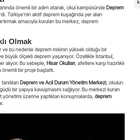
k
lanında önemli bir adım atarak, okul kampüsünde
Deprem
irdi. Türkiye’nin aktif deprem kuşağında yer alan
rtırmak amacıyla kurulan bu merkez, deprem
klı Olmak
r ve bu nedenle deprem riskinin yüksek olduğu bir
ve büyük ölçekli deprem yaşanıyor. Özellikle İstanbul,
er alıyor. Bu sebeple,
Hisar Okulları
, afetlere karşı hazırlıklı
 önemli bir proje başlattı.
e tanıtılan
Deprem ve Acil Durum Yönetim Merkezi
, okulun
çlü bir yapıya kavuşmasını sağlıyor. Bu merkezi kuran
et yönetimi üzerine yaptıkları konuşmalarda,
deprem
r.