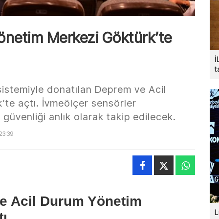
önetim Merkezi Göktürk’te
İ
t
 sistemiyle donatılan Deprem ve Acil
te açtı. İvmeölçer sensörler
güvenliği anlık olarak takip edilecek.
23:39
ve Acil Durum Yönetim
L
tı