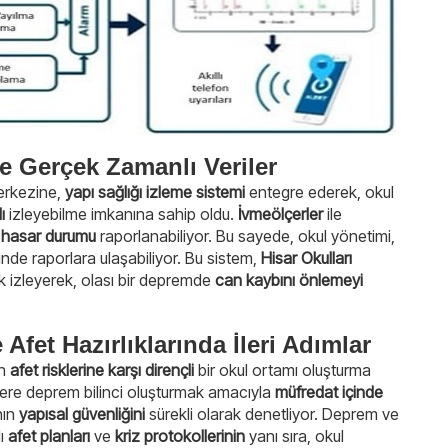
le Gerçek Zamanlı Veriler
merkezine,
yapı sağlığı izleme sistemi
entegre ederek, okul
ı
izleyebilme imkanına sahip oldu.
İvmeölçerler
ile
ı
hasar durumu
raporlanabiliyor. Bu sayede, okul yönetimi,
inde raporlara ulaşabiliyor. Bu sistem,
Hisar Okulları
ak izleyerek, olası bir depremde
can kaybını önlemeyi
Afet Hazırlıklarında İleri Adımlar
in
afet risklerine karşı dirençli
bir okul ortamı oluşturma
ilere deprem bilinci oluşturmak amacıyla
müfredat içinde
nın
yapısal güvenliğini
sürekli olarak denetliyor. Deprem ve
lı
afet planları
ve
kriz protokollerinin
yanı sıra, okul