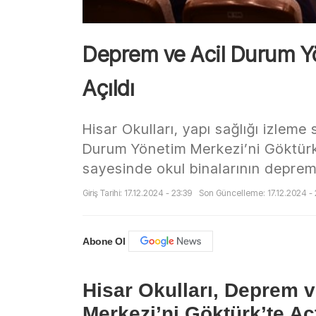
Deprem ve Acil Durum Y
Açıldı
Hisar Okulları, yapı sağlığı izleme
Durum Yönetim Merkezi’ni Göktürk’
sayesinde okul binalarının deprem 
Giriş Tarihi: 17.12.2024 - 23:39
Son Güncelleme: 17.12.2024 - 
Abone Ol
Hisar Okulları, Deprem 
Merkezi’ni Göktürk’te Aç