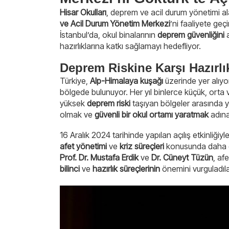
Hisar Okulları
, deprem ve acil durum yönetimi a
ve Acil Durum Yönetim Merkezi
’ni faaliyete geç
İstanbul’da, okul binalarının
deprem güvenliğini
a
hazırlıklarına katkı sağlamayı hedefliyor.
Deprem Riskine Karşı Hazırlı
Türkiye,
Alp-Himalaya kuşağı
üzerinde yer alıyo
bölgede bulunuyor. Her yıl binlerce küçük, orta 
yüksek
deprem riski
taşıyan bölgeler arasında y
olmak ve
güvenli bir okul ortamı yaratmak
adına
16 Aralık 2024 tarihinde yapılan açılış etkinliğiyl
afet yönetimi
ve
kriz süreçleri
konusunda daha gü
Prof. Dr. Mustafa Erdik
ve
Dr. Cüneyt Tüzün
, af
bilinci
ve
hazırlık süreçlerinin
önemini vurguladıla