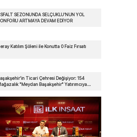
SFALT SEZONUNDA SELÇUKLU’NUN YOL
KONFORU ARTMAYA DEVAM EDİYOR
eray Katılım Şöleni ile Konutta 0 Faiz Fırsatı
aşakşehir’in Ticari Çehresi Değişiyor: 154
ağazalık "Meydan Başakşehir" Yatırımcıya
unuldu