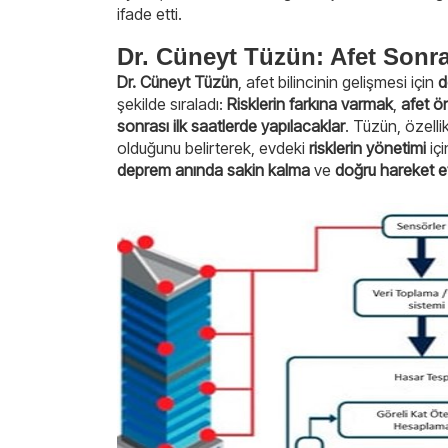
ifade etti.
Dr. Cüneyt Tüzün: Afet Sonra
Dr. Cüneyt Tüzün
, afet bilincinin gelişmesi için
d
şekilde sıraladı:
Risklerin farkına varmak
,
afet ön
sonrası ilk saatlerde yapılacaklar
. Tüzün, özelli
olduğunu belirterek, evdeki
risklerin yönetimi
içi
deprem anında sakin kalma
ve
doğru hareket 