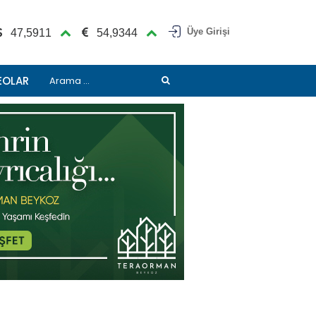
Üye Girişi
47,5911
54,9344
EOLAR