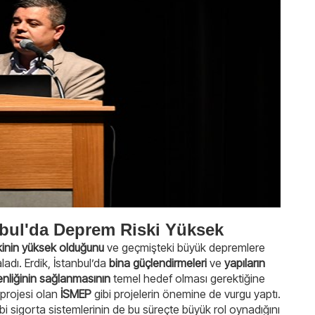
anbul'da Deprem Riski Yüksek
kinin yüksek olduğunu
ve geçmişteki büyük depremlere
adı. Erdik, İstanbul’da
bina güçlendirmeleri
ve
yapıların
nliğinin sağlanmasının
temel hedef olması gerektiğine
projesi olan
İSMEP
gibi projelerin önemine de vurgu yaptı.
bi sigorta sistemlerinin de bu süreçte büyük rol oynadığını