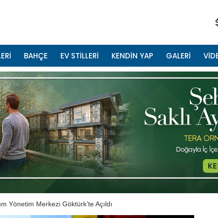
ERİ
BAHÇE
EV STİLLERİ
KENDİN YAP
GALERİ
VİD
m Yönetim Merkezi Göktürk’te Açıldı