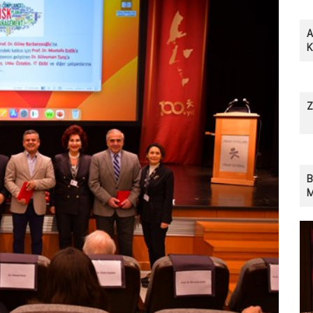
A
Z
B
M
S