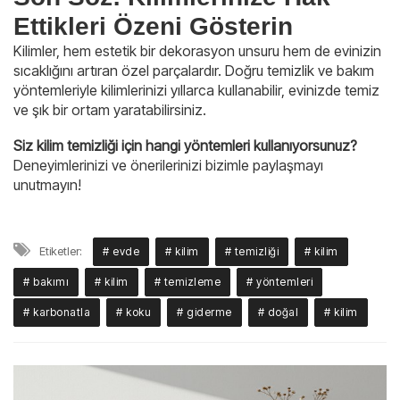
Ettikleri Özeni Gösterin
Kilimler, hem estetik bir dekorasyon unsuru hem de evinizin
sıcaklığını artıran özel parçalardır. Doğru temizlik ve bakım
yöntemleriyle kilimlerinizi yıllarca kullanabilir, evinizde temiz
ve şık bir ortam yaratabilirsiniz.
Siz kilim temizliği için hangi yöntemleri kullanıyorsunuz?
Deneyimlerinizi ve önerilerinizi bizimle paylaşmayı
unutmayın!
Etiketler:
# evde
# kilim
# temizliği
# kilim
# bakımı
# kilim
# temizleme
# yöntemleri
# karbonatla
# koku
# giderme
# doğal
# kilim