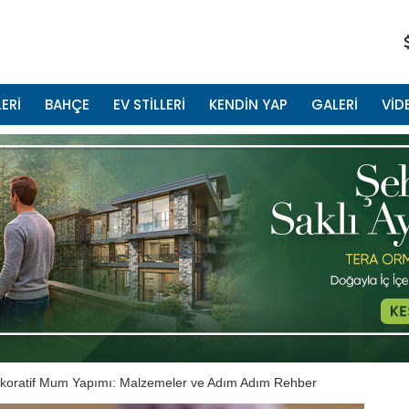
ERİ
BAHÇE
EV STİLLERİ
KENDİN YAP
GALERİ
VİD
koratif Mum Yapımı: Malzemeler ve Adım Adım Rehber