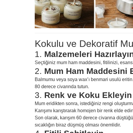
Kokulu ve Dekoratif M
1.
Malzemeleri Hazırlayı
Seçtiğiniz mum ham maddesini, fitilinizi, esansi
2.
Mum Ham Maddesini Er
Balmumu veya soya wax’ı benmari usulü eritin. I
80 derece civarında tutun.
3.
Renk ve Koku Ekleyin
Mum eridikten sonra, istediğiniz rengi oluşturm
Karışımı karıştırarak homojen bir renk elde edin
Son olarak, karışım 60 derece civarına düştüğ
sıcaklığın biraz düşmüş olması önemlidir.