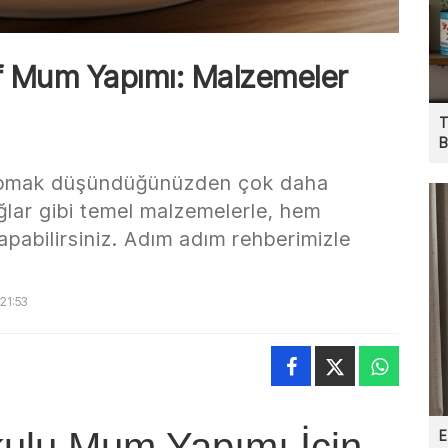
if Mum Yapımı: Malzemeler
T
B
apmak düşündüğünüzden çok daha
ağlar gibi temel malzemelerle, hem
apabilirsiniz. Adım adım rehberimizle
21:53
ulu Mum Yapımı İçin
E