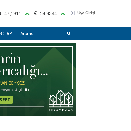
Üye Girişi
47,5911
54,9344
EOLAR