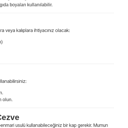
ıda boyaları kullanılabilir.
a veya kalıplara ihtiyacınız olacak:
n)
lanabilirsiniz:
n.
n olun.
 Cezve
enmari usulü kullanabileceğiniz bir kap gerekir. Mumun