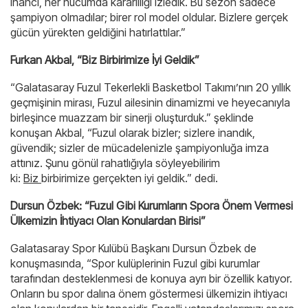
inancı, her hücumda kararlılığı izledik. Bu sezon sadece
şampiyon olmadılar; birer rol model oldular. Bizlere gerçek
gücün yürekten geldiğini hatırlattılar.”
Furkan Akbal, “Biz Birbirimize İyi Geldik”
“Galatasaray Fuzul Tekerlekli Basketbol Takımı’nın 20 yıllık
geçmişinin mirası, Fuzul ailesinin dinamizmi ve heyecanıyla
birleşince muazzam bir sinerji oluşturduk.” şeklinde
konuşan Akbal, “Fuzul olarak bizler; sizlere inandık,
güvendik; sizler de mücadelenizle şampiyonluğa imza
attınız. Şunu gönül rahatlığıyla söyleyebilirim
ki:
Biz
birbirimize gerçekten iyi geldik.” dedi.
Dursun Özbek: “Fuzul Gibi Kurumların Spora Önem Vermesi
Ülkemizin İhtiyacı Olan Konulardan Birisi”
Galatasaray Spor Kulübü Başkanı Dursun Özbek de
konuşmasında, “Spor kulüplerinin Fuzul gibi kurumlar
tarafından desteklenmesi de konuya ayrı bir özellik katıyor.
Onların bu spor dalına önem göstermesi ülkemizin ihtiyacı