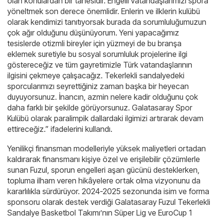
olan konulardan bir tanesidir. Engelli vatandaşlarımızı spora
yöneltmek son derece önemlidir. Enlerin ve ilklerin kulübü
olarak kendimizi tanıtıyorsak burada da sorumluluğumuzun
çok ağır olduğunu düşünüyorum. Yeni yapacağımız
tesislerde otizmli bireyler için yüzmeyi de bu branşa
eklemek suretiyle bu sosyal sorumluluk projelerine ilgi
göstereceğiz ve tüm gayretimizle Türk vatandaşlarının
ilgisini çekmeye çalışacağız. Tekerlekli sandalyedeki
sporcularımızı seyrettiğiniz zaman başka bir heyecan
duyuyorsunuz. İnancın, azmin nelere kadir olduğunu çok
daha farklı bir şekilde görüyorsunuz. Galatasaray Spor
Kulübü olarak paralimpik dallardaki ilgimizi artırarak devam
ettireceğiz.” ifadelerini kullandı.
Yenilikçi finansman modelleriyle yüksek maliyetleri ortadan
kaldırarak finansmanı kişiye özel ve erişilebilir çözümlerle
sunan Fuzul, sporun engelleri aşan gücünü desteklerken,
topluma ilham veren hikâyelere ortak olma vizyonunu da
kararlılıkla sürdürüyor. 2024-2025 sezonunda isim ve forma
sponsoru olarak destek verdiği Galatasaray Fuzul Tekerlekli
Sandalye Basketbol Takımı’nın Süper Lig ve EuroCup 1