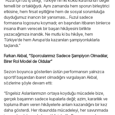
“Fuzul için bu iş birliği, Türkiye’nin iki köklü kurumunun değer
temelli bir ortaklığıydı. Aynı zamanda hem sporun birleştirici
etkisine, hem fırsat eşitliğine hem de sosyal sorumluluğa
duyduğumuz inancın bir yansıması… Fuzul sadece
formasına logosunu koymadı; en başından itibaren binlerce
insana ilham verecek bir başarı hikâyesini birlikte
yazacağımıza inandık. Ne mutlu ki bu hikâye, hem
Türkiye’de hem Avrupa’da kazanılan şampiyonluklarla
taçlandı.”
Furkan Akbal, “Sporcularımız Sadece Şampiyon Olmadılar,
Birer Rol Model de Oldular”
Sezon boyunca gösterilen üstün performansın yalnızca
sportif başarıdan ibaret olmadığını vurgulayan Akbal,
sözlerine şöyle devam etti:
“Engelsiz Aslanlarımızın ortaya koyduğu mücadele bize,
gerçek başarının sadece kupalarla değil; azim, kararlılık ve
topluma ilham veren hikâyelerle anlam kazandığını bir kez
daha gösterdi. Her ribaundda mücadeleyi, her savunmada