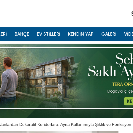
ERİ
BAHÇE
EV STİLLERİ
KENDİN YAP
GALERİ
VİD
lanlardan Dekoratif Koridorlara: Ayna Kullanımıyla Şıklık ve Fonksiyon