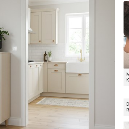
M
K
D
R