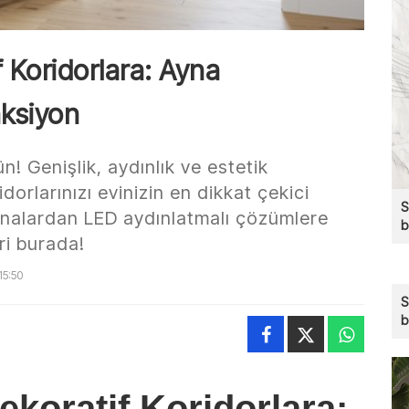
 Koridorlara: Ayna
nksiyon
n! Genişlik, aydınlık ve estetik
dorlarınızı evinizin en dikkat çekici
S
nalardan LED aydınlatmalı çözümlere
ri burada!
15:50
S
b
koratif Koridorlara: