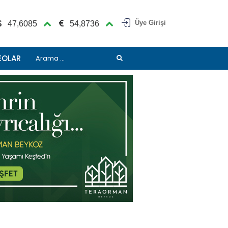
Üye Girişi
47,6085
54,8736
EOLAR