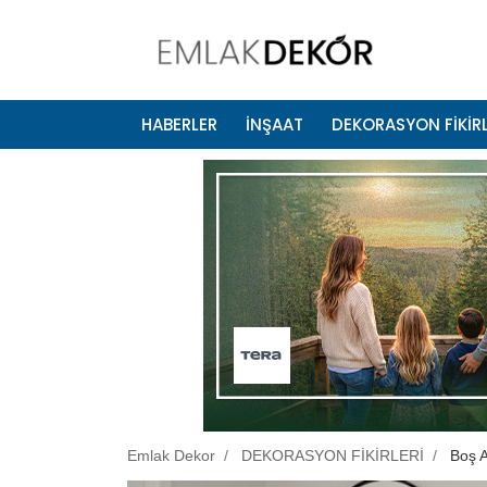
HABERLER
İNŞAAT
DEKORASYON FİKİRL
Emlak Dekor
DEKORASYON FİKİRLERİ
Boş A