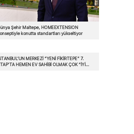
ünya Şehir Maltepe, HOMEEXTENSION
onseptiyle konutta standartları yükseltiyor
STANBUL’UN MERKEZİ “YENİ FİKİRTEPE” 7.
TAP’TA HEMEN EV SAHİBİ OLMAK ÇOK “İYİ
İKİR”!