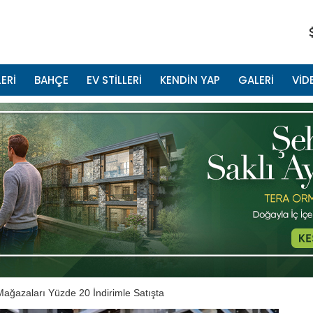
ERİ
BAHÇE
EV STİLLERİ
KENDİN YAP
GALERİ
VİD
ağazaları Yüzde 20 İndirimle Satışta