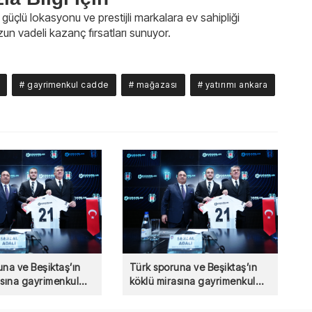
 güçlü lokasyonu ve prestijli markalara ev sahipliği
n vadeli kazanç fırsatları sunuyor.
# gayrimenkul cadde
# mağazası
# yatırımı ankara
una ve Beşiktaş’ın
Türk sporuna ve Beşiktaş’ın
asına gayrimenkul
köklü mirasına gayrimenkul
en güçlü destek!
sektöründen güçlü destek!