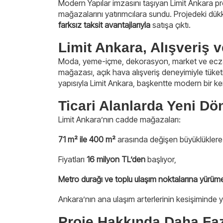
Modern Yapılar imzasını taşıyan Limit Ankara pr
mağazalarını yatırımcılara sundu. Projedeki dük
farksız taksit avantajlarıyla
satışa çıktı.
Limit Ankara, Alışveriş 
Moda, yeme-içme, dekorasyon, market ve eczan
mağazası, açık hava alışveriş deneyimiyle tüket
yapısıyla Limit Ankara, başkentte modern bir ke
Ticari Alanlarda Yeni D
Limit Ankara’nın cadde mağazaları:
71 m² ile 400 m²
arasında değişen büyüklüklere
Fiyatları
16 milyon TL’den
başlıyor,
Metro durağı ve toplu ulaşım noktalarına yürü
Ankara’nın ana ulaşım arterlerinin kesişiminde ye
Proje Hakkında Daha Fazl