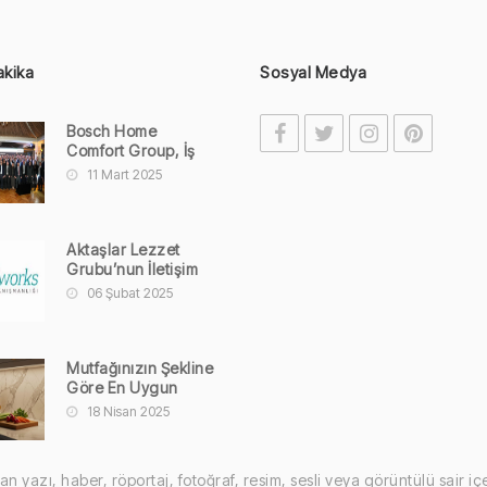
akika
Sosyal Medya
Bosch Home
Comfort Group, İş
Ortaklarını
11 Mart 2025
Ödüllendirdi!
Aktaşlar Lezzet
Grubu’nun İletişim
Faaliyetleri
06 Şubat 2025
Brandworks’e
Emanet
Mutfağınızın Şekline
Göre En Uygun
Tezgah Planı
18 Nisan 2025
Hangisi?
zı, haber, röportaj, fotoğraf, resim, sesli veya görüntülü sair içeri