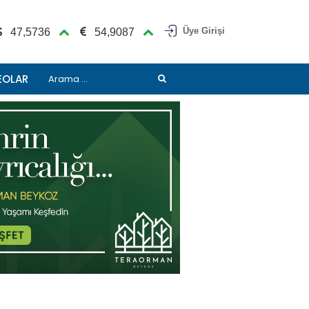
Üye Girişi
47,5736
54,9087
EOLAR