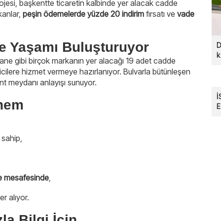
ojesi, başkentte ticaretin kalbinde yer alacak cadde
kanlar,
peşin ödemelerde yüzde 20 indirim
fırsatı ve
vade
ve Yaşamı Buluşturuyor
D
k
e gibi birçok markanın yer alacağı 19 adet cadde
icilere hizmet vermeye hazırlanıyor. Bulvarla bütünleşen
nt meydanı anlayışı sunuyor.
İ
önem
E
F
 sahip,
me mesafesinde
,
r alıyor.
a Bilgi İçin