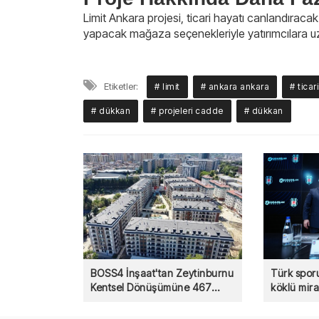
Limit Ankara projesi, ticari hayatı canlandıracak
yapacak mağaza seçenekleriyle yatırımcılara uzu
Etiketler:
# limit
# ankara ankara
# ticari
# dükkan
# projeleri cadde
# dükkan
BOSS4 İnşaat'tan Zeytinburnu
Türk spor
Kentsel Dönüşümüne 467
köklü mir
Konutluk Destek!
sektöründ