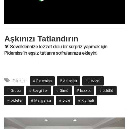
Aşkınızı Tatlandırın
💖
Sevdiklerinize lezzet dolu bir sürpriz yapmak için
Pidemiss’in eşsiz tatlarını sofralarınıza ekleyin!
Etiketler:
# Pidemiss
# Aktaşlar
# Lezzet
# Grubu
# Sevgililer
# Günü
# lezzet
# ödüllü
# pideler
# Margarita
# pide
# Kıymalı