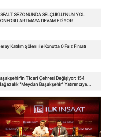
SFALT SEZONUNDA SELÇUKLU’NUN YOL
KONFORU ARTMAYA DEVAM EDİYOR
eray Katılım Şöleni ile Konutta 0 Faiz Fırsatı
aşakşehir’in Ticari Çehresi Değişiyor: 154
ağazalık "Meydan Başakşehir" Yatırımcıya
unuldu