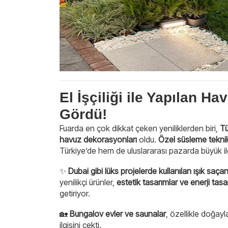
El İşçiliği ile Yapılan H
Gördü!
Fuarda en çok dikkat çeken yeniliklerden biri,
Tü
havuz dekorasyonları
oldu.
Özel süsleme teknik
Türkiye’de hem de uluslararası pazarda büyük ilg
✨
Dubai gibi lüks projelerde kullanılan ışık saça
yenilikçi ürünler,
estetik tasarımlar ve enerji tasar
getiriyor.
🏡
Bungalov evler ve saunalar
, özellikle doğayl
ilgisini çekti.