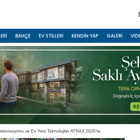
ERİ
BAHÇE
EV STİLLERİ
KENDİN YAP
GALERİ
VİD
z Dekorasyonu ve En Yeni Teknolojiler ATRAX 2025’te