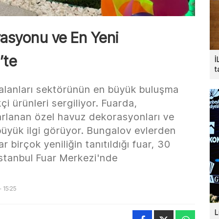
orasyonu ve En Yeni
’te
İ
t
alanları sektörünün en büyük buluşma
çi ürünleri sergiliyor. Fuarda,
asarlanan özel havuz dekorasyonları ve
 büyük ilgi görüyor. Bungalov evlerden
birçok yeniliğin tanıtıldığı fuar, 30
İstanbul Fuar Merkezi'nde
 15:25
L