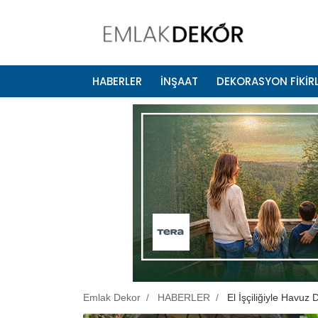
HABERLER
İNŞAAT
DEKORASYON FİKİRL
Emlak Dekor
HABERLER
El İşçiliğiyle Havu