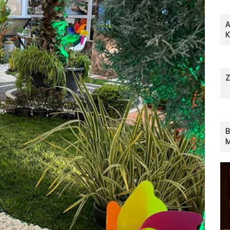
A
Z
B
M
S