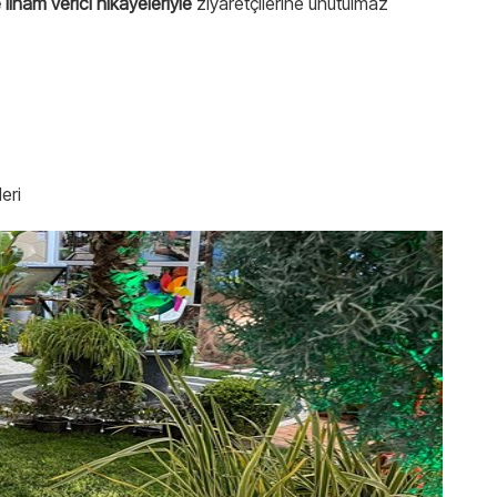
 ilham verici hikayeleriyle
ziyaretçilerine unutulmaz
eri