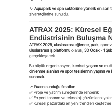
💡
Aquapark ve spa sektörüne yönelik en son te
ziyaretçilerine sunuldu.
ATRAX 2025: Küresel Eğ
Endüstrisinin Buluşma N
ATRAX 2025
,
uluslararası eğlence, park, spor 
uluslararası iş platformu
olarak,
30 Ocak - 1 Şu
gerçekleşecek.
Bu büyük organizasyon,
kentsel yaşam ve mutlul
dinlenme alanları ve spor tesislerinin yapımı ve
sunacak.
📌
Fuarın sunduğu fırsatlar:
✅ Proje ve yatırım süreçlerinde rehberlik
✅ En yeni tasarım ve teknoloji çözümlerini yak
✅ Küresel pazardaki en yeni trendleri keşfetme f