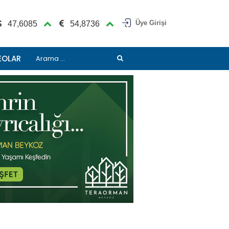
Üye Girişi
47,6085
54,8736
EOLAR