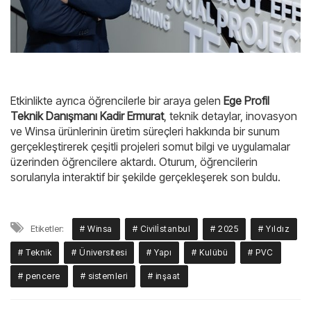
Etkinlikte ayrıca öğrencilerle bir araya gelen
Ege Profil
Teknik Danışmanı Kadir Ermurat
, teknik detaylar, inovasyon
ve Winsa ürünlerinin üretim süreçleri hakkında bir sunum
gerçekleştirerek çeşitli projeleri somut bilgi ve uygulamalar
üzerinden öğrencilere aktardı. Oturum, öğrencilerin
sorularıyla interaktif bir şekilde gerçekleşerek son buldu.
Etiketler:
# Winsa
# Civilİstanbul
# 2025
# Yıldız
# Teknik
# Üniversitesi
# Yapı
# Kulübü
# PVC
# pencere
# sistemleri
# inşaat