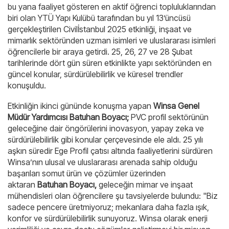
bu yana faaliyet gösteren en aktif öğrenci topluluklarından
biri olan YTÜ Yapı Kulübü tarafından bu yıl 13’üncüsü
gerçekleştirilen Civilİstanbul 2025 etkinliği, inşaat ve
mimarlık sektöründen uzman isimleri ve uluslararası isimleri
öğrencilerle bir araya getirdi. 25, 26, 27 ve 28 Şubat
tarihlerinde dört gün süren etkinlikte yapı sektöründen en
güncel konular, sürdürülebilirlik ve küresel trendler
konuşuldu.
Etkinliğin ikinci gününde konuşma yapan
Winsa Genel
Müdür Yardımcısı Batuhan Boyacı;
PVC profil sektörünün
geleceğine dair öngörülerini inovasyon, yapay zeka ve
sürdürülebilirlik gibi konular çerçevesinde ele aldı. 25 yılı
aşkın süredir Ege Profil çatısı altında faaliyetlerini sürdüren
Winsa’nın ulusal ve uluslararası arenada sahip olduğu
başarıları somut ürün ve çözümler üzerinden
aktaran
Batuhan Boyacı,
geleceğin mimar ve inşaat
mühendisleri olan öğrencilere şu tavsiyelerde bulundu:
"Biz
sadece pencere üretmiyoruz; mekanlara daha fazla ışık,
konfor ve sürdürülebilirlik sunuyoruz. Winsa olarak enerji