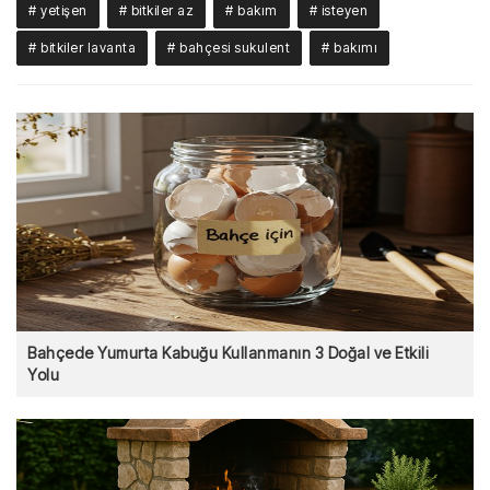
# yetişen
# bitkiler az
# bakım
# isteyen
# bitkiler lavanta
# bahçesi sukulent
# bakımı
Bahçede Yumurta Kabuğu Kullanmanın 3 Doğal ve Etkili
Yolu