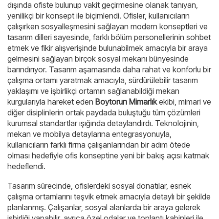
dışında ofiste bulunup vakit geçirmesine olanak tanıyan,
yenilikçi bir konsept ile biçimlendi. Ofisler, kullanıcıların
çalışırken sosyalleşmesini sağlayan modern konseptleri ve
tasarım dilleri sayesinde, farklı bölüm personellerinin sohbet
etmek ve fikir alışverişinde bulunabilmek amacıyla bir araya
gelmesini sağlayan birçok sosyal mekanı bünyesinde
barındırıyor. Tasarım aşamasında daha rahat ve konforlu bir
çalışma ortamı yaratmak amacıyla, sürdürülebilir tasarım
yaklaşımı ve işbirlikçi ortamın sağlanabildiği mekan
kurgularıyla hareket eden
Boytorun Mimarlık
ekibi, mimari ve
diğer disiplinlerin ortak paydada buluştuğu tüm çözümleri
kurumsal standartlar ışığında detaylandırdı. Teknolojinin,
mekan ve mobilya detaylarına entegrasyonuyla,
kullanıcıların farklı firma çalışanlarından bir adım ötede
olması hedefiyle ofis konseptine yeni bir bakış açısı katmak
hedeflendi.
Tasarım sürecinde, ofislerdeki sosyal donatılar, esnek
çalışma ortamlarını teşvik etmek amacıyla detaylı bir şekilde
planlanmış. Çalışanlar, sosyal alanlarda bir araya gelerek
işbirliği yapabilir, ayrıca özel odalar ve toplantı kabinleri ile