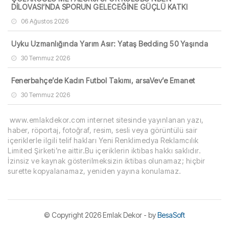
DİLOVASI’NDA SPORUN GELECEĞİNE GÜÇLÜ KATKI
06 Ağustos 2026
Uyku Uzmanlığında Yarım Asır: Yataş Bedding 50 Yaşında
30 Temmuz 2026
Fenerbahçe’de Kadın Futbol Takımı, arsaVev’e Emanet
30 Temmuz 2026
www.emlakdekor.com internet sitesinde yayınlanan yazı,
haber, röportaj, fotoğraf, resim, sesli veya görüntülü sair
içeriklerle ilgili telif hakları Yeni Renklimedya Reklamcılık
Limited Şirketi’ne aittir.Bu içeriklerin iktibas hakkı saklıdır.
İzinsiz ve kaynak gösterilmeksizin iktibas olunamaz; hiçbir
surette kopyalanamaz, yeniden yayına konulamaz.
© Copyright
2026 Emlak Dekor - by
BesaSoft