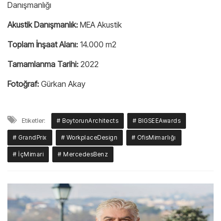
Danışmanlığı
Akustik Danışmanlık:
MEA Akustik
Toplam İnşaat Alanı:
14.000 m2
Tamamlanma Tarihi:
2022
Fotoğraf:
Gürkan Akay
Etiketler:
# BoytorunArchitects
# BIGSEEAwards
# GrandPrix
# WorkplaceDesign
# OfisMimarlığı
# İçMimari
# MercedesBenz