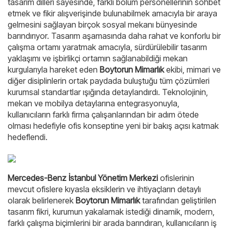
tasarım dilleri sayesinde, farklı bölüm personellerinin sohbet
etmek ve fikir alışverişinde bulunabilmek amacıyla bir araya
gelmesini sağlayan birçok sosyal mekanı bünyesinde
barındırıyor. Tasarım aşamasında daha rahat ve konforlu bir
çalışma ortamı yaratmak amacıyla, sürdürülebilir tasarım
yaklaşımı ve işbirlikçi ortamın sağlanabildiği mekan
kurgularıyla hareket eden
Boytorun Mimarlık
ekibi, mimari ve
diğer disiplinlerin ortak paydada buluştuğu tüm çözümleri
kurumsal standartlar ışığında detaylandırdı. Teknolojinin,
mekan ve mobilya detaylarına entegrasyonuyla,
kullanıcıların farklı firma çalışanlarından bir adım ötede
olması hedefiyle ofis konseptine yeni bir bakış açısı katmak
hedeflendi.
Mercedes-Benz İstanbul Yönetim Merkezi
ofislerinin
mevcut ofislere kıyasla eksiklerin ve ihtiyaçların detaylı
olarak belirlenerek
Boytorun Mimarlık
tarafından geliştirilen
tasarım fikri, kurumun
yakalamak istediği dinamik, modern,
farklı çalışma biçimlerini bir arada barındıran, kullanıcıların iş