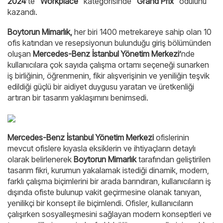
2024
’te
“Workplace”
kategorisinde
“Grand Prix”
ödülünü
kazandı.
Boytorun Mimarlık,
her biri 1400 metrekareye sahip olan 10
ofis katından ve resepsiyonun bulunduğu giriş bölümünden
oluşan
Mercedes-Benz İstanbul Yönetim Merkezi’
nde
kullanıcılara çok sayıda çalışma ortamı seçeneği sunarken
iş birliğinin, öğrenmenin, fikir alışverişinin ve yeniliğin teşvik
edildiği güçlü bir aidiyet duygusu yaratan ve üretkenliği
artıran bir tasarım yaklaşımını benimsedi.
Mercedes-Benz İstanbul Yönetim Merkezi
ofislerinin
mevcut ofislere kıyasla eksiklerin ve ihtiyaçların detaylı
olarak belirlenerek
Boytorun Mimarlık
tarafından geliştirilen
tasarım fikri, kurumun
yakalamak istediği dinamik, modern,
farklı çalışma biçimlerini bir arada barındıran, kullanıcıların iş
dışında ofiste bulunup vakit geçirmesine olanak tanıyan,
yenilikçi bir konsept ile biçimlendi. Ofisler, kullanıcıların
çalışırken sosyalleşmesini sağlayan modern konseptleri ve