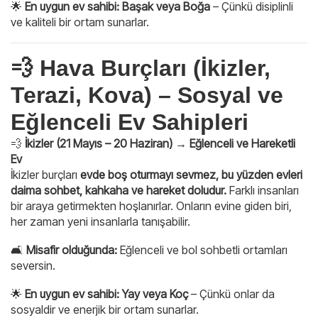
🌟
En uygun ev sahibi:
Başak veya Boğa
– Çünkü disiplinli
ve kaliteli bir ortam sunarlar.
💨 Hava Burçları (İkizler,
Terazi, Kova) – Sosyal ve
Eğlenceli Ev Sahipleri
💨
İkizler (21 Mayıs – 20 Haziran) → Eğlenceli ve Hareketli
Ev
İkizler burçları
evde boş oturmayı sevmez, bu yüzden evleri
daima sohbet, kahkaha ve hareket doludur.
Farklı insanları
bir araya getirmekten hoşlanırlar. Onların evine giden biri,
her zaman yeni insanlarla tanışabilir.
🛋
Misafir olduğunda:
Eğlenceli ve bol sohbetli ortamları
seversin.
🌟
En uygun ev sahibi:
Yay veya Koç
– Çünkü onlar da
sosyaldir ve enerjik bir ortam sunarlar.