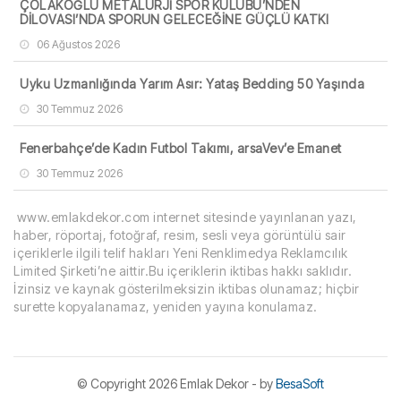
ÇOLAKOĞLU METALURJİ SPOR KULÜBÜ’NDEN
DİLOVASI’NDA SPORUN GELECEĞİNE GÜÇLÜ KATKI
06 Ağustos 2026
Uyku Uzmanlığında Yarım Asır: Yataş Bedding 50 Yaşında
30 Temmuz 2026
Fenerbahçe’de Kadın Futbol Takımı, arsaVev’e Emanet
30 Temmuz 2026
www.emlakdekor.com internet sitesinde yayınlanan yazı,
haber, röportaj, fotoğraf, resim, sesli veya görüntülü sair
içeriklerle ilgili telif hakları Yeni Renklimedya Reklamcılık
Limited Şirketi’ne aittir.Bu içeriklerin iktibas hakkı saklıdır.
İzinsiz ve kaynak gösterilmeksizin iktibas olunamaz; hiçbir
surette kopyalanamaz, yeniden yayına konulamaz.
© Copyright
2026 Emlak Dekor - by
BesaSoft