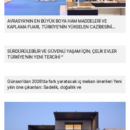
AVRASYA’NIN EN BÜYÜK BOYA HAM MADDELERİ VE
KAPLAMA FUARI, TÜRKİYE’NİN YÜKSELEN CAZİBESİNİ
GÖZLER ÖNÜ
SÜRDÜRÜLEBİLİR VE GÜVENLİ YAŞAM İÇİN; ÇELİK EVLER
TÜRKİYE’NİN YENİ TERCİHİ “
Günsan’dan 2026’da fark yaratacak iç mekan önerileri Yeni
yılın öne çıkanları: Sadelik, doğallık ve