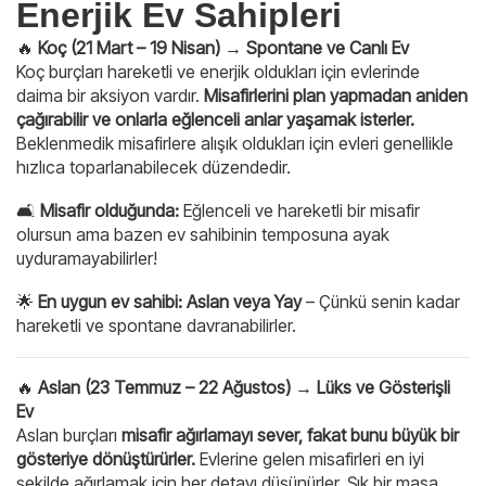
Enerjik Ev Sahipleri
🔥
Koç (21 Mart – 19 Nisan) → Spontane ve Canlı Ev
Koç burçları hareketli ve enerjik oldukları için evlerinde
daima bir aksiyon vardır.
Misafirlerini plan yapmadan aniden
çağırabilir ve onlarla eğlenceli anlar yaşamak isterler.
Beklenmedik misafirlere alışık oldukları için evleri genellikle
hızlıca toparlanabilecek düzendedir.
🛋
Misafir olduğunda:
Eğlenceli ve hareketli bir misafir
olursun ama bazen ev sahibinin temposuna ayak
uyduramayabilirler!
🌟
En uygun ev sahibi:
Aslan veya Yay
– Çünkü senin kadar
hareketli ve spontane davranabilirler.
🔥
Aslan (23 Temmuz – 22 Ağustos) → Lüks ve Gösterişli
Ev
Aslan burçları
misafir ağırlamayı sever, fakat bunu büyük bir
gösteriye dönüştürürler.
Evlerine gelen misafirleri en iyi
şekilde ağırlamak için her detayı düşünürler. Şık bir masa,