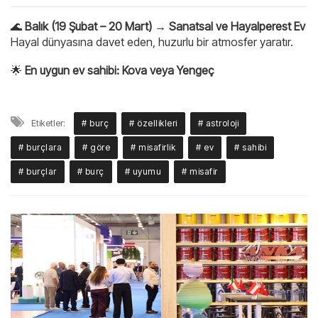
🌊
Balık (19 Şubat – 20 Mart) → Sanatsal ve Hayalperest Ev
Hayal dünyasına davet eden, huzurlu bir atmosfer yaratır.
🌟
En uygun ev sahibi:
Kova veya Yengeç
Etiketler:
# burç
# özellikleri
# astroloji
# burçlara
# göre
# misafirlik
# ev
# sahibi
# burçlar
# burç
# uyumu
# misafir