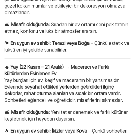
güzel kokan mumlar ve etkileyici bir dekorasyon olmazsa
olmazlarıdır.
🛋
Misafir olduğunda:
Sıradan bir ev ortamı seni pek tatmin
etmez, konforlu ve lüks bir atmosfer ararsın.
🌟
En uygun ev sahibi:
Terazi veya Boğa
– Çünkü estetik ve
lüksü en iyi şekilde sunabilirler.
🔥
Yay (22 Kasım – 21 Aralık) → Maceracı ve Farklı
Kültürlerden Esinlenen Ev
Yay burçları için ev, keşif ve maceranın bir yansımasıdır.
Evlerinde
seyahat ettikleri yerlerden getirdikleri ilginç
dekorlar, rahat oturma alanları ve sıcak bir ortam vardır.
Sohbetleri eğlenceli ve öğreticidir, misafirlerini sıkmazlar.
🛋
Misafir olduğunda:
Yeni tatlar denemek ve farklı kültürler
keşfetmek için heyecan duyarsın.
🌟
En uygun ev sahibi:
İkizler veya Kova
– Çünkü sohbetleri