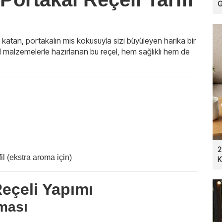
G
şe katan, portakalın mis kokusuyla sizi büyüleyen harika bir
al malzemelerle hazırlanan bu reçel, hem sağlıklı hem de
2
il (ekstra aroma için)
K
eçeli Yapımı
nması