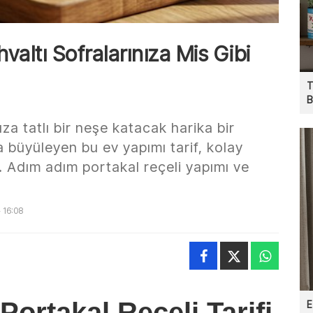
hvaltı Sofralarınıza Mis Gibi
T
B
ıza tatlı bir neşe katacak harika bir
a büyüleyen bu ev yapımı tarif, kolay
. Adım adım portakal reçeli yapımı ve
 16:08
Portakal Reçeli Tarifi
E