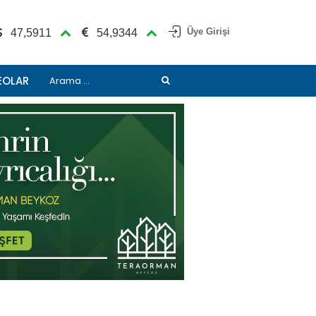
Üye Girişi
47,5911
54,9344
EOLAR