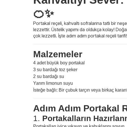
🍊✨
Portakal reçeli, kahvaltı sofralarına tatlı bir ne
lezzettir. Üstelik yapımı da oldukça kolay! Doğ
çok lezzetli. İşte adım adım portakal reçeli tarifi!
Malzemeler
4 adet büyük boy portakal
3 su bardağı toz şeker
2 su bardağı su
Yarım limonun suyu
İsteğe bağlı: Bir çubuk tarçın veya birkaç karanf
Adım Adım Portakal R
1.
Portakalların Hazırla
Portakalları iyice yıkayın ve kabuklarını soyun.