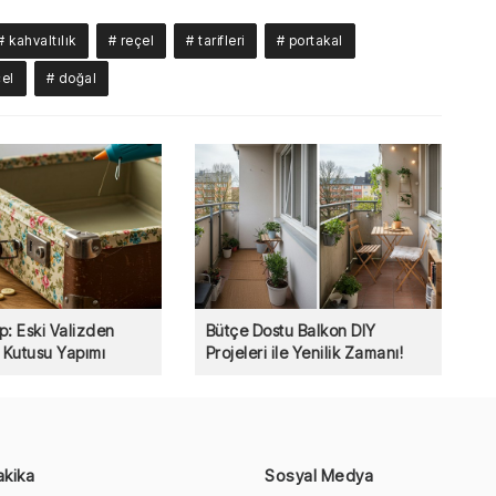
# kahvaltılık
# reçel
# tarifleri
# portakal
çel
# doğal
p: Eski Valizden
Bütçe Dostu Balkon DIY
Kutusu Yapımı
Projeleri ile Yenilik Zamanı!
akika
Sosyal Medya