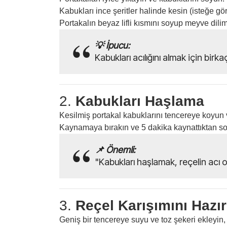
Kabukları ince şeritler halinde kesin (isteğe gör
Portakalın beyaz lifli kısmını soyup meyve dilim
💡 İpucu:
Kabukları acılığını almak için birk
2.
Kabukları Haşlama
Kesilmiş portakal kabuklarını tencereye koyun 
Kaynamaya bırakın ve 5 dakika kaynattıktan son
📌 Önemli:
"Kabukları haşlamak, reçelin acı o
3.
Reçel Karışımını Hazı
Geniş bir tencereye suyu ve toz şekeri ekleyin,