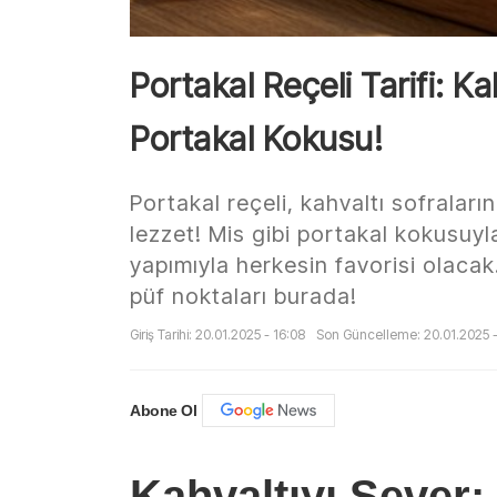
Portakal Reçeli Tarifi: Ka
Portakal Kokusu!
Portakal reçeli, kahvaltı sofraların
lezzet! Mis gibi portakal kokusuyl
yapımıyla herkesin favorisi olacak
püf noktaları burada!
Giriş Tarihi: 20.01.2025 - 16:08
Son Güncelleme: 20.01.2025 -
Abone Ol
Kahvaltıyı Sever: 