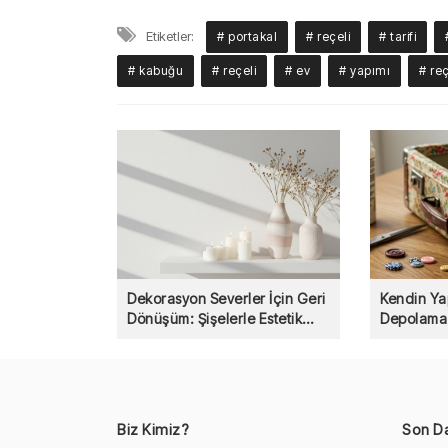
Etiketler:
# portakal
# reçeli
# tarifi
# kabuğu
# reçeli
# ev
# yapımı
# re
Dekorasyon Severler İçin Geri
Kendin Ya
Dönüşüm: Şişelerle Estetik
Depolama 
Vazolar
Biz Kimiz?
Son D