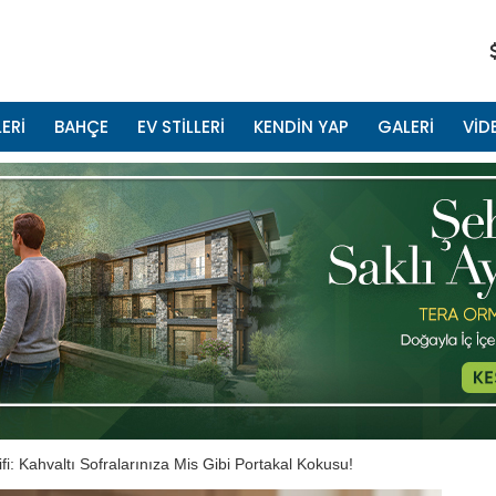
ERİ
BAHÇE
EV STİLLERİ
KENDİN YAP
GALERİ
VİD
ifi: Kahvaltı Sofralarınıza Mis Gibi Portakal Kokusu!