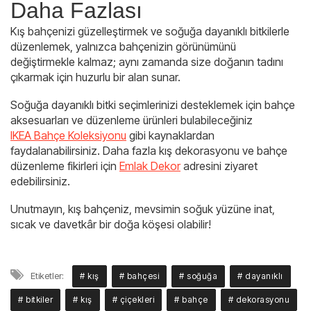
Daha Fazlası
Kış bahçenizi güzelleştirmek ve soğuğa dayanıklı bitkilerle
düzenlemek, yalnızca bahçenizin görünümünü
değiştirmekle kalmaz; aynı zamanda size doğanın tadını
çıkarmak için huzurlu bir alan sunar.
Soğuğa dayanıklı bitki seçimlerinizi desteklemek için bahçe
aksesuarları ve düzenleme ürünleri bulabileceğiniz
IKEA Bahçe Koleksiyonu
gibi kaynaklardan
faydalanabilirsiniz. Daha fazla kış dekorasyonu ve bahçe
düzenleme fikirleri için
Emlak Dekor
adresini ziyaret
edebilirsiniz.
Unutmayın, kış bahçeniz, mevsimin soğuk yüzüne inat,
sıcak ve davetkâr bir doğa köşesi olabilir!
Etiketler:
# kış
# bahçesi
# soğuğa
# dayanıklı
# bitkiler
# kış
# çiçekleri
# bahçe
# dekorasyonu