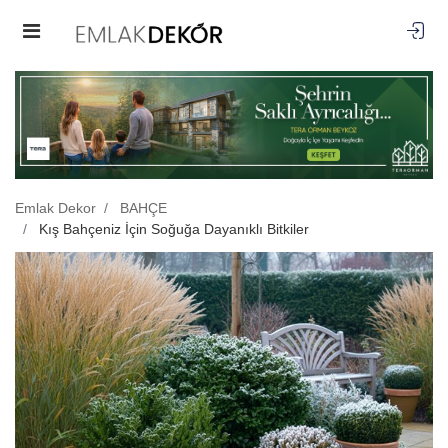
Emlak Dekor
BAHÇE
Kış Bahçeniz İçin Soğuğa Dayanıklı Bitkiler